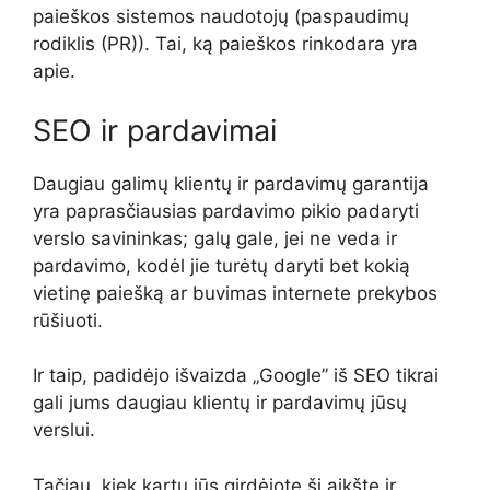
paieškos sistemos naudotojų (paspaudimų
rodiklis (PR)). Tai, ką paieškos rinkodara yra
apie.
SEO ir pardavimai
Daugiau galimų klientų ir pardavimų garantija
yra paprasčiausias pardavimo pikio padaryti
verslo savininkas; galų gale, jei ne veda ir
pardavimo, kodėl jie turėtų daryti bet kokią
vietinę paiešką ar buvimas internete prekybos
rūšiuoti.
Ir taip, padidėjo išvaizda „Google” iš SEO tikrai
gali jums daugiau klientų ir pardavimų jūsų
verslui.
Tačiau, kiek kartų jūs girdėjote šį aikštę ir