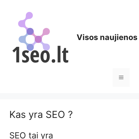
Pereiti
prie
turinio
Visos naujienos
Meniu
Kas yra SEO ?
SEO tai yra