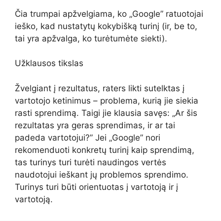
Čia trumpai apžvelgiama, ko „Google” ratuotojai
ieško, kad nustatytų kokybišką turinį (ir, be to,
tai yra apžvalga, ko turėtumėte siekti).
Užklausos tikslas
Žvelgiant į rezultatus, raters likti sutelktas į
vartotojo ketinimus – problema, kurią jie siekia
rasti sprendimą. Taigi jie klausia savęs: „Ar šis
rezultatas yra geras sprendimas, ir ar tai
padeda vartotojui?” Jei „Google” nori
rekomenduoti konkretų turinį kaip sprendimą,
tas turinys turi turėti naudingos vertės
naudotojui ieškant jų problemos sprendimo.
Turinys turi būti orientuotas į vartotoją ir į
vartotoją.