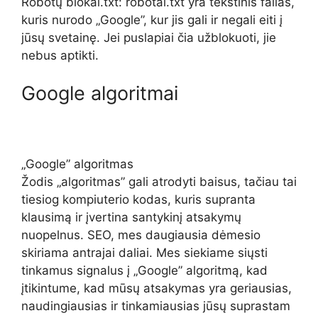
Robotų blokai.txt: robotai.txt yra tekstinis failas,
kuris nurodo „Google”, kur jis gali ir negali eiti į
jūsų svetainę. Jei puslapiai čia užblokuoti, jie
nebus aptikti.
Google algoritmai
„Google” algoritmas
Žodis „algoritmas” gali atrodyti baisus, tačiau tai
tiesiog kompiuterio kodas, kuris supranta
klausimą ir įvertina santykinį atsakymų
nuopelnus. SEO, mes daugiausia dėmesio
skiriama antrajai daliai. Mes siekiame siųsti
tinkamus signalus į „Google” algoritmą, kad
įtikintume, kad mūsų atsakymas yra geriausias,
naudingiausias ir tinkamiausias jūsų suprastam