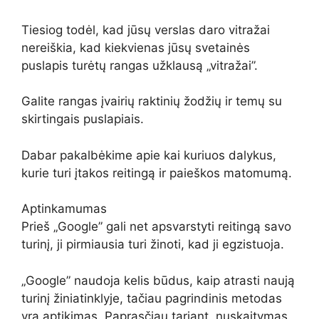
Tiesiog todėl, kad jūsų verslas daro vitražai
nereiškia, kad kiekvienas jūsų svetainės
puslapis turėtų rangas užklausą „vitražai”.
Galite rangas įvairių raktinių žodžių ir temų su
skirtingais puslapiais.
Dabar pakalbėkime apie kai kuriuos dalykus,
kurie turi įtakos reitingą ir paieškos matomumą.
Aptinkamumas
Prieš „Google” gali net apsvarstyti reitingą savo
turinį, ji pirmiausia turi žinoti, kad ji egzistuoja.
„Google” naudoja kelis būdus, kaip atrasti naują
turinį žiniatinklyje, tačiau pagrindinis metodas
yra aptikimas. Paprasčiau tariant, nuskaitymas