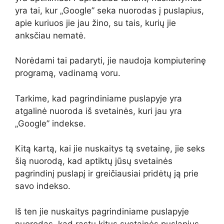
yra tai, kur „Google” seka nuorodas į puslapius,
apie kuriuos jie jau žino, su tais, kurių jie
anksčiau nematė.
Norėdami tai padaryti, jie naudoja kompiuterinę
programą, vadinamą voru.
Tarkime, kad pagrindiniame puslapyje yra
atgalinė nuoroda iš svetainės, kuri jau yra
„Google” indekse.
Kitą kartą, kai jie nuskaitys tą svetainę, jie seks
šią nuorodą, kad aptiktų jūsų svetainės
pagrindinį puslapį ir greičiausiai pridėtų ją prie
savo indekso.
Iš ten jie nuskaitys pagrindiniame puslapyje
nuorodas, kad rastų kitus svetainės puslapius.