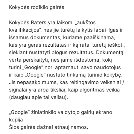
Kokybės rodiklio gairės
Kokybės Raters yra laikomi „aukštos
kvalifikacijos”, nes jie turėtų laikytis labai ilgas ir
išsamus dokumentas, kuriame paaiškinama,
kas yra geras rezultatas ir ką ratai turėtų ieškoti,
siekiant nustatyti blogus rezultatus. Dokumentą
verta perskaityti, nes jame išdėstoma, kokį
turinį „Google” nori aptarnauti savo naudotojus
ir kaip „Google” nustato tinkamą turinio kokybę.
Jis nepasako mums, kas reitingavimo veiksniai /
signalai yra arba tiksliai, kaip algoritmas veikia
(daugiau apie tai vėliau).
„Google” žiniatinklio valdytojo gairių ekrano
kopija
Šios gairės dažnai atnaujinamos.