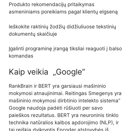
Produkto rekomendacijų pritaikymas
asmeniniams poreikiams pagal klientų elgseną
Ieškokite raktinių žodžių didžiuliuose tekstinių
dokumentų skaičiuje
Įgalinti programinę įrangą tiksliai reaguoti į balso
komandas
Kaip veikia „Google”
RankBrain ir BERT yra garsiausi mašininio
mokymosi atnaujinimai. Reitingas Smegenys yra
mašininio mokymosi dirbtinio intelekto sistema”
Google naudoja padėti rūšiuoti per savo
paieškos rezultatus. BERT yra neuroninis tinklo
technika natūralios kalbos apdorojimo (NLP), ir
tai reiškia dvikryptis Encoder atstovybės iš