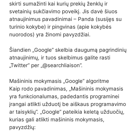
skirti sumažinti kai kurių prekių ženklų ir
svetainių sukčiavimo poveikį. Jis davė šiuos
atnaujinimus pavadinimai – Panda (susijęs su
turinio kokybe) ir pingvinas (apie kokybės
nuorodos) yra žinomi pavyzdžiai.
Šiandien „Google” skelbia daugumą pagrindinių
atnaujinimų, ir tuos skelbimus galite rasti
„Twitter” per „@searchliaison”.
Mašininis mokymasis „Google” algoritme
Kaip rodo pavadinimas, „Mašininis mokymasis
yra funkcionalumas, padedantis programinei
įrangai atlikti užduotį be aiškaus programavimo
ar taisyklių”. „Google” pateikia keletą užduočių,
kurias gali atlikti mašininis mokymasis,
pavyzdžių: