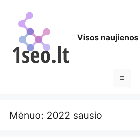
Pereiti
prie
turinio
Visos naujienos
Meniu
Mėnuo:
2022 sausio