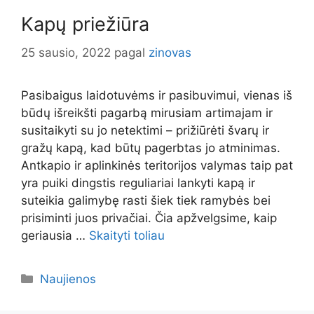
Kapų priežiūra
25 sausio, 2022
pagal
zinovas
Pasibaigus laidotuvėms ir pasibuvimui, vienas iš
būdų išreikšti pagarbą mirusiam artimajam ir
susitaikyti su jo netektimi – prižiūrėti švarų ir
gražų kapą, kad būtų pagerbtas jo atminimas.
Antkapio ir aplinkinės teritorijos valymas taip pat
yra puiki dingstis reguliariai lankyti kapą ir
suteikia galimybę rasti šiek tiek ramybės bei
prisiminti juos privačiai. Čia apžvelgsime, kaip
geriausia …
Skaityti toliau
Kategorijos
Naujienos