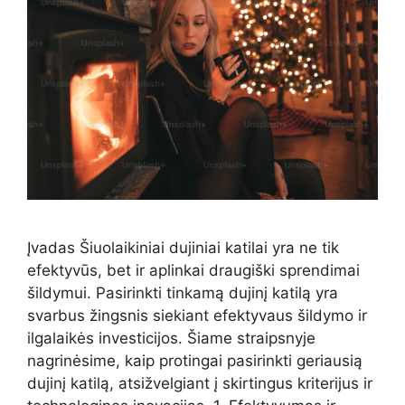
Įvadas Šiuolaikiniai dujiniai katilai yra ne tik
efektyvūs, bet ir aplinkai draugiški sprendimai
šildymui. Pasirinkti tinkamą dujinį katilą yra
svarbus žingsnis siekiant efektyvaus šildymo ir
ilgalaikės investicijos. Šiame straipsnyje
nagrinėsime, kaip protingai pasirinkti geriausią
dujinį katilą, atsižvelgiant į skirtingus kriterijus ir