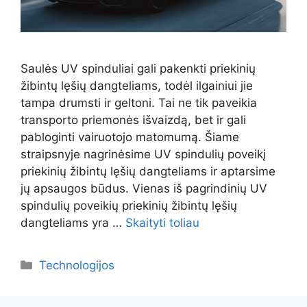
Saulės UV spinduliai gali pakenkti priekinių
žibintų lęšių dangteliams, todėl ilgainiui jie
tampa drumsti ir geltoni. Tai ne tik paveikia
transporto priemonės išvaizdą, bet ir gali
pabloginti vairuotojo matomumą. Šiame
straipsnyje nagrinėsime UV spindulių poveikį
priekinių žibintų lęšių dangteliams ir aptarsime
jų apsaugos būdus. Vienas iš pagrindinių UV
spindulių poveikių priekinių žibintų lęšių
dangteliams yra …
Skaityti toliau
Kategorijos
Technologijos