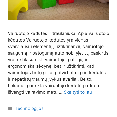
Vairuotojo kėdutės ir traukiniukai Apie vairuotojo
kėdutes Vairuotojo kėdutės yra vienas
svarbiausių elementų, užtikrinančių vairuotojo
saugumą ir patogumą automobilyje. Jų paskirtis
yra ne tik suteikti vairuotojui patogią ir
ergonomišką sėdynę, bet ir užtikrinti, kad
vairuotojas būtų gerai pritvirtintas prie kėdutės
ir nepatirtų traumų įvykus avarijai. Be to,
tinkamai parinkta vairuotojo kėdutė padeda
išvengti vairavimo metu …
Skaityti toliau
Kategorijos
Technologijos