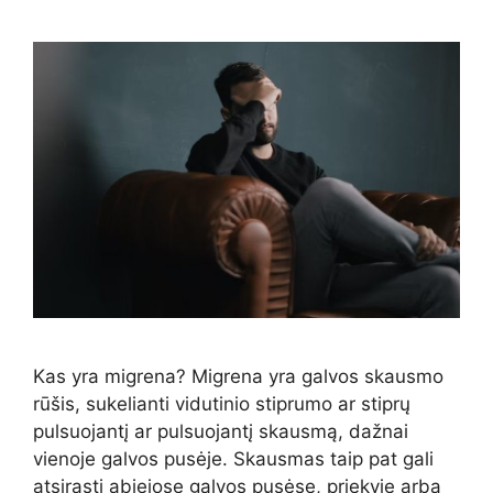
Kas yra migrena? Migrena yra galvos skausmo
rūšis, sukelianti vidutinio stiprumo ar stiprų
pulsuojantį ar pulsuojantį skausmą, dažnai
vienoje galvos pusėje. Skausmas taip pat gali
atsirasti abiejose galvos pusėse, priekyje arba