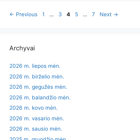
Page
Page
Page
Page
Page
←
Previous
1
…
3
4
5
…
7
Next
→
Archyvai
2026 m. liepos mėn.
2026 m. birželio mėn.
2026 m. gegužės mėn.
2026 m. balandžio mėn.
2026 m. kovo mėn.
2026 m. vasario mėn.
2026 m. sausio mėn.
2025 m. gruodžio mėn.