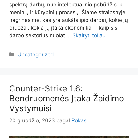
spektrą darbų, nuo intelektualinio pobūdžio iki
meninių ir kūrybinių procesų. Šiame straipsnyje
nagrinėsime, kas yra aukštalipio darbai, kokie jų
bruožai, kokia jų įtaka ekonomikai ir kaip šis
darbo sektorius nuolat …
Skaityti toliau
Kategorijos
Uncategorized
Counter-Strike 1.6:
Bendruomenės Įtaka Žaidimo
Vystymuisi
20 gruodžio, 2023
pagal
Rokas