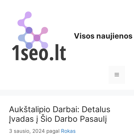
Pereiti
prie
turinio
Visos naujienos
Meniu
Aukštalipio Darbai: Detalus
Įvadas į Šio Darbo Pasaulį
3 sausio, 2024
pagal
Rokas