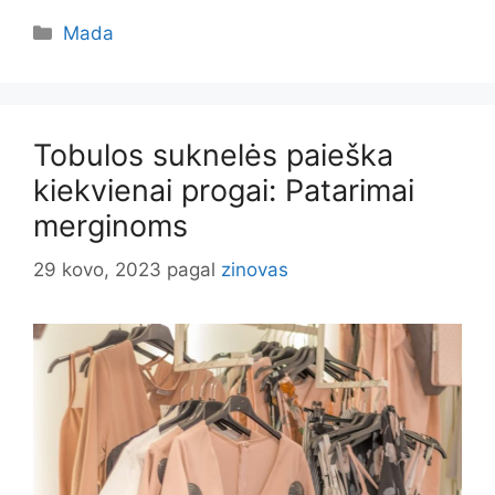
Kategorijos
Mada
Tobulos suknelės paieška
kiekvienai progai: Patarimai
merginoms
29 kovo, 2023
pagal
zinovas