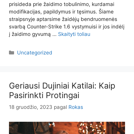
prisideda prie žaidimo tobulinimo, kurdamai
modifikacijas, papildymus ir tęsimus. Šiame
straipsnyje aptarsime žaidėjų bendruomenės
svarbą Counter-Strike 1.6 vystymuisi ir jos indėlį
į žaidimo gyvumą …
Skaityti toliau
Kategorijos
Uncategorized
Geriausi Dujiniai Katilai: Kaip
Pasirinkti Protingai
18 gruodžio, 2023
pagal
Rokas