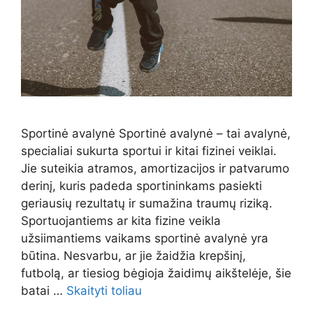
Sportinė avalynė Sportinė avalynė – tai avalynė,
specialiai sukurta sportui ir kitai fizinei veiklai.
Jie suteikia atramos, amortizacijos ir patvarumo
derinį, kuris padeda sportininkams pasiekti
geriausių rezultatų ir sumažina traumų riziką.
Sportuojantiems ar kita fizine veikla
užsiimantiems vaikams sportinė avalynė yra
būtina. Nesvarbu, ar jie žaidžia krepšinį,
futbolą, ar tiesiog bėgioja žaidimų aikštelėje, šie
batai …
Skaityti toliau