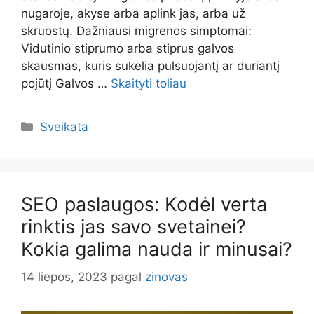
nugaroje, akyse arba aplink jas, arba už
skruostų. Dažniausi migrenos simptomai:
Vidutinio stiprumo arba stiprus galvos
skausmas, kuris sukelia pulsuojantį ar duriantį
pojūtį Galvos …
Skaityti toliau
Kategorijos
Sveikata
SEO paslaugos: Kodėl verta
rinktis jas savo svetainei?
Kokia galima nauda ir minusai?
14 liepos, 2023
pagal
zinovas