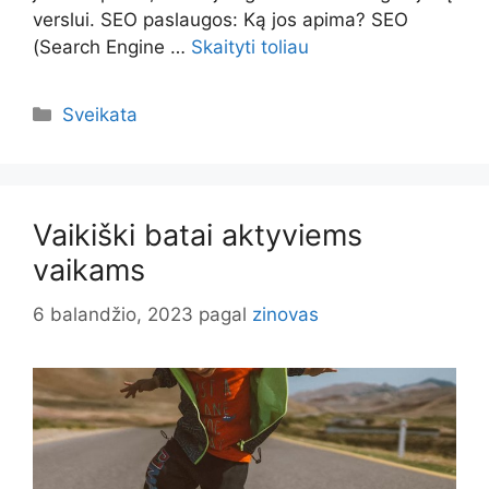
verslui. SEO paslaugos: Ką jos apima? SEO
(Search Engine …
Skaityti toliau
Kategorijos
Sveikata
Vaikiški batai aktyviems
vaikams
6 balandžio, 2023
pagal
zinovas