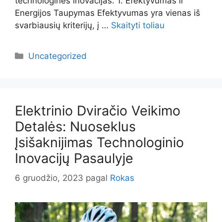
technologines inovacijas. 1. Efektyvumas ir
Energijos Taupymas Efektyvumas yra vienas iš
svarbiausių kriterijų, į …
Skaityti toliau
Kategorijos
Uncategorized
Elektrinio Dviračio Veikimo
Detalės: Nuoseklus
Įsišaknijimas Technologinio
Inovacijų Pasaulyje
6 gruodžio, 2023
pagal
Rokas