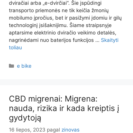
dviračiai arba „e-dvirčiai“. Šie įspūdingi
transporto priemonės ne tik keičia žmonių
mobilumo įpročius, bet ir pasižymi įdomiu ir gilų
technologinį įsišaknijimu. Šiame straipsnyje
aptarsime elektrinio dviračio veikimo detalės,
nagrinėdami nuo baterijos funkcijos …
Skaityti
toliau
Kategorijos
e bike
CBD migrenai: Migrena:
nauda, rizika ir kada kreiptis į
gydytoją
16 liepos, 2023
pagal
zinovas