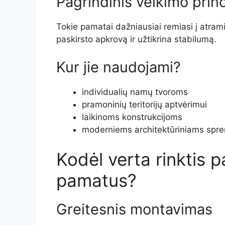
Pagrindinis veikimo prin
Tokie pamatai dažniausiai remiasi į atramin
paskirsto apkrovą ir užtikrina stabilumą.
Kur jie naudojami?
individualių namų tvoroms
pramoninių teritorijų aptvėrimui
laikinoms konstrukcijoms
moderniems architektūriniams sp
Kodėl verta rinktis 
pamatus?
Greitesnis montavimas