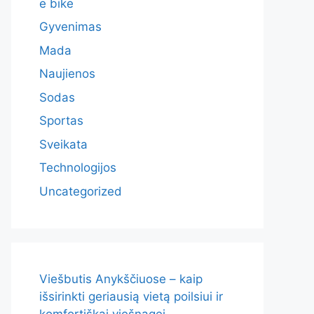
e bike
Gyvenimas
Mada
Naujienos
Sodas
Sportas
Sveikata
Technologijos
Uncategorized
Viešbutis Anykščiuose – kaip
išsirinkti geriausią vietą poilsiui ir
komfortiškai viešnagei