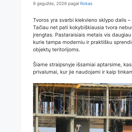
9 gegužės, 2026
pagal
Rokas
Tvoros yra svarbi kiekvieno sklypo dalis –
Tačiau net pati kokybiškiausia tvora nebu
įrengtas. Pastaraisiais metais vis daugi
kurie tampa moderniu ir praktišku sprend
objektų teritorijoms.
Šiame straipsnyje išsamiai aptarsime, kas
privalumai, kur jie naudojami ir kaip tinkam