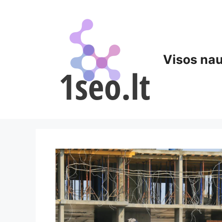
Pereiti
prie
turinio
Visos nau