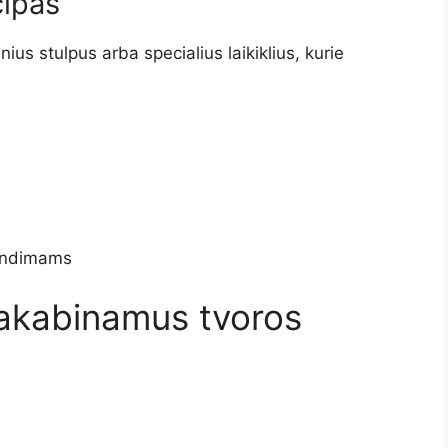
cipas
ius stulpus arba specialius laikiklius, kurie
rendimams
pakabinamus tvoros