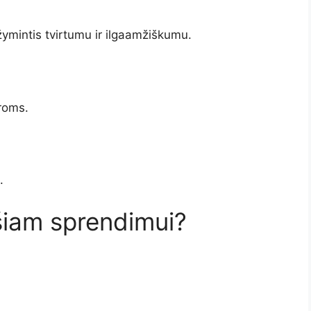
žymintis tvirtumu ir ilgaamžiškumu.
roms.
.
 šiam sprendimui?