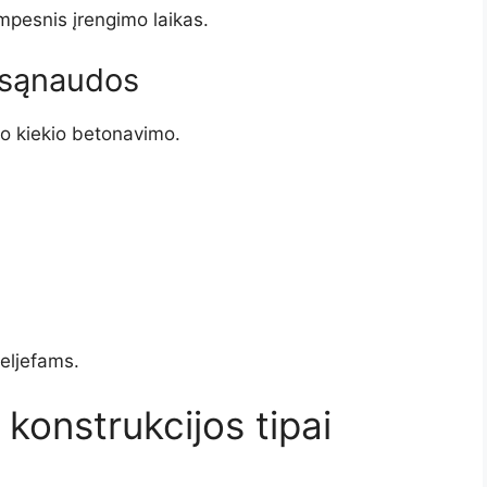
mpesnis įrengimo laikas.
sąnaudos
lio kiekio betonavimo.
reljefams.
onstrukcijos tipai