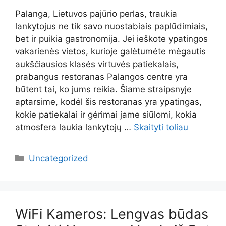
Palanga, Lietuvos pajūrio perlas, traukia
lankytojus ne tik savo nuostabiais paplūdimiais,
bet ir puikia gastronomija. Jei ieškote ypatingos
vakarienės vietos, kurioje galėtumėte mėgautis
aukščiausios klasės virtuvės patiekalais,
prabangus restoranas Palangos centre yra
būtent tai, ko jums reikia. Šiame straipsnyje
aptarsime, kodėl šis restoranas yra ypatingas,
kokie patiekalai ir gėrimai jame siūlomi, kokia
atmosfera laukia lankytojų …
Skaityti toliau
Kategorijos
Uncategorized
WiFi Kameros: Lengvas būdas