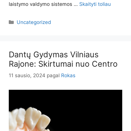
laistymo valdymo sistemos …
Skaityti toliau
Kategorijos
Uncategorized
Dantų Gydymas Vilniaus
Rajone: Skirtumai nuo Centro
11 sausio, 2024
pagal
Rokas