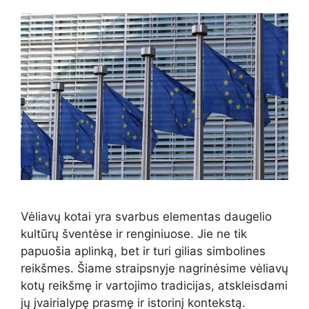
Vėliavų kotai yra svarbus elementas daugelio
kultūrų šventėse ir renginiuose. Jie ne tik
papuošia aplinką, bet ir turi gilias simbolines
reikšmes. Šiame straipsnyje nagrinėsime vėliavų
kotų reikšmę ir vartojimo tradicijas, atskleisdami
jų įvairialypę prasmę ir istorinį kontekstą.