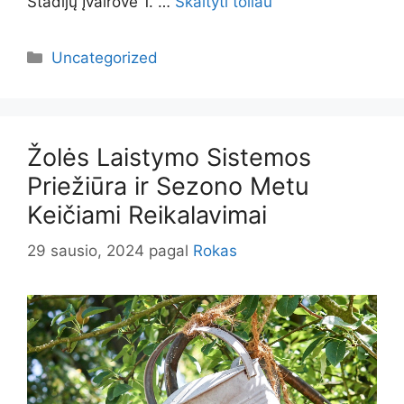
Stadijų Įvairovė 1. …
Skaityti toliau
Kategorijos
Uncategorized
Žolės Laistymo Sistemos
Priežiūra ir Sezono Metu
Keičiami Reikalavimai
29 sausio, 2024
pagal
Rokas