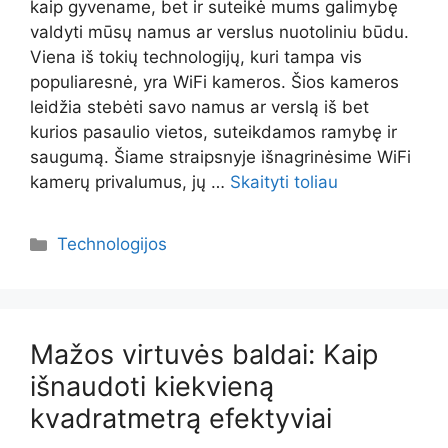
kaip gyvename, bet ir suteikė mums galimybę
valdyti mūsų namus ar verslus nuotoliniu būdu.
Viena iš tokių technologijų, kuri tampa vis
populiaresnė, yra WiFi kameros. Šios kameros
leidžia stebėti savo namus ar verslą iš bet
kurios pasaulio vietos, suteikdamos ramybę ir
saugumą. Šiame straipsnyje išnagrinėsime WiFi
kamerų privalumus, jų …
Skaityti toliau
Kategorijos
Technologijos
Mažos virtuvės baldai: Kaip
išnaudoti kiekvieną
kvadratmetrą efektyviai