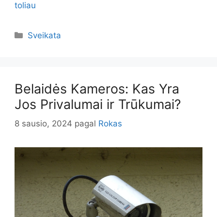
toliau
Kategorijos
Sveikata
Belaidės Kameros: Kas Yra
Jos Privalumai ir Trūkumai?
8 sausio, 2024
pagal
Rokas