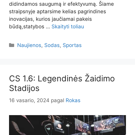
didindamos saugumą ir efektyvumą. Šiame
straipsnyje aptarsime kelias pagrindines
inovacijas, kurios jaučiamai pakeis
būdą,statybos …
Skaityti toliau
Kategorijos
Naujienos
,
Sodas
,
Sportas
CS 1.6: Legendinės Žaidimo
Stadijos
16 vasario, 2024
pagal
Rokas