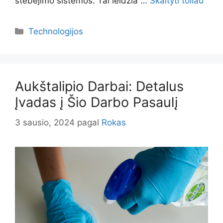
stebėjimo sistemos. Tai leidžia …
Skaityti toliau
Kategorijos
Technologijos
Aukštalipio Darbai: Detalus
Įvadas į Šio Darbo Pasaulį
3 sausio, 2024
pagal
Rokas