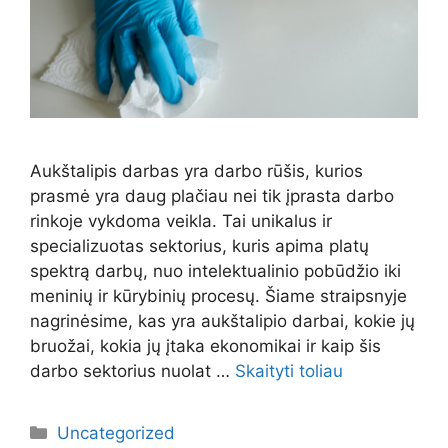
Aukštalipis darbas yra darbo rūšis, kurios
prasmė yra daug plačiau nei tik įprasta darbo
rinkoje vykdoma veikla. Tai unikalus ir
specializuotas sektorius, kuris apima platų
spektrą darbų, nuo intelektualinio pobūdžio iki
meninių ir kūrybinių procesų. Šiame straipsnyje
nagrinėsime, kas yra aukštalipio darbai, kokie jų
bruožai, kokia jų įtaka ekonomikai ir kaip šis
darbo sektorius nuolat …
Skaityti toliau
Kategorijos
Uncategorized