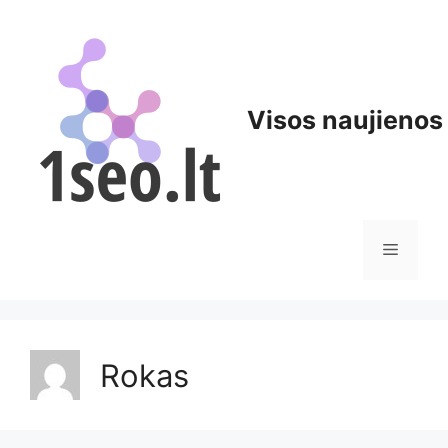
Pereiti
prie
turinio
Visos naujienos
Meniu
Rokas