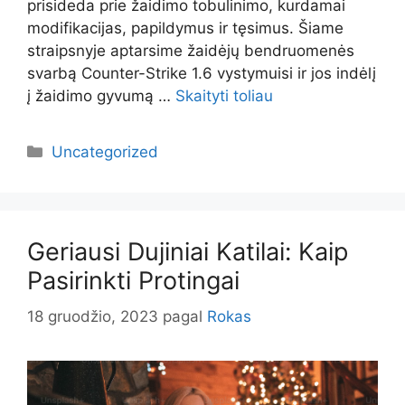
prisideda prie žaidimo tobulinimo, kurdamai
modifikacijas, papildymus ir tęsimus. Šiame
straipsnyje aptarsime žaidėjų bendruomenės
svarbą Counter-Strike 1.6 vystymuisi ir jos indėlį
į žaidimo gyvumą …
Skaityti toliau
Kategorijos
Uncategorized
Geriausi Dujiniai Katilai: Kaip
Pasirinkti Protingai
18 gruodžio, 2023
pagal
Rokas