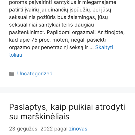
poroms paįvairinti santykius ir miegamajame
patirti įvairių jaudinančių įspūdžių. Jei jūsų
seksualinis požiūris bus žaismingas, jūsų
seksualiniai santykiai teiks daugiau
pasitenkinimo”. Papildomi orgazmai! Ar žinojote,
kad apie 75 proc. moterų negali pasiekti
orgazmo per penetracinį seksą ir …
Skaityti
toliau
Kategorijos
Uncategorized
Paslaptys, kaip puikiai atrodyti
su marškinėliais
23 gegužės, 2022
pagal
zinovas