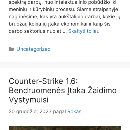
spektrą darbų, nuo intelektualinio pobūdžio iki
meninių ir kūrybinių procesų. Šiame straipsnyje
nagrinėsime, kas yra aukštalipio darbai, kokie jų
bruožai, kokia jų įtaka ekonomikai ir kaip šis
darbo sektorius nuolat …
Skaityti toliau
Kategorijos
Uncategorized
Counter-Strike 1.6:
Bendruomenės Įtaka Žaidimo
Vystymuisi
20 gruodžio, 2023
pagal
Rokas