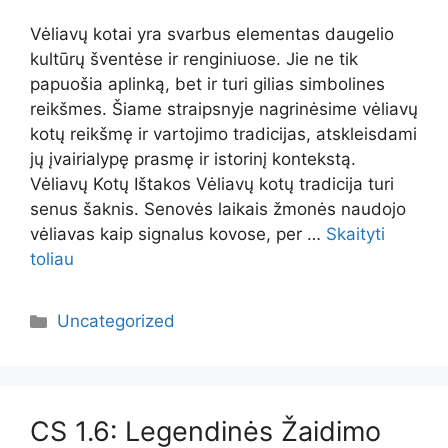
Vėliavų kotai yra svarbus elementas daugelio
kultūrų šventėse ir renginiuose. Jie ne tik
papuošia aplinką, bet ir turi gilias simbolines
reikšmes. Šiame straipsnyje nagrinėsime vėliavų
kotų reikšmę ir vartojimo tradicijas, atskleisdami
jų įvairialypę prasmę ir istorinį kontekstą.
Vėliavų Kotų Ištakos Vėliavų kotų tradicija turi
senus šaknis. Senovės laikais žmonės naudojo
vėliavas kaip signalus kovose, per …
Skaityti
toliau
Kategorijos
Uncategorized
CS 1.6: Legendinės Žaidimo