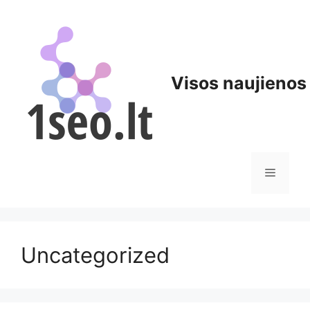
Pereiti
prie
turinio
Visos naujienos
Meniu
Uncategorized