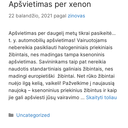
Apšvietimas per xenon
22 balandžio, 2021
pagal
zinovas
Apšvietimas per daugelį metų tikrai pasikeitė…
t. y. automobilių apšvietimas! Vairuotojams
nebereikia pasikliauti halogeniniais priekiniais
žibintais, nes madingas tampa ksenoninis
apšvietimas. Savininkams taip pat nereikia
naudotis standartiniais galiniais žibintais, nes
madingi europietiški žibintai. Net rūko žibintai
nuėjo ilgą kelią, vaikeli! Pažvelkime į naujausią
naujoką – ksenoninius priekinius žibintus ir kaip
jie gali apšviesti jūsų vairavimo …
Skaityti toliau
Kategorijos
Uncategorized