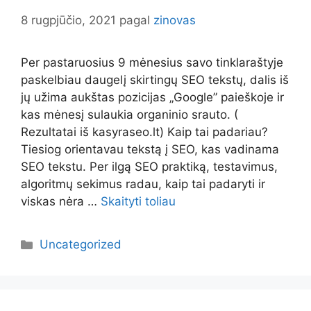
8 rugpjūčio, 2021
pagal
zinovas
Per pastaruosius 9 mėnesius savo tinklaraštyje
paskelbiau daugelį skirtingų SEO tekstų, dalis iš
jų užima aukštas pozicijas „Google” paieškoje ir
kas mėnesį sulaukia organinio srauto. (
Rezultatai iš kasyraseo.lt) Kaip tai padariau?
Tiesiog orientavau tekstą į SEO, kas vadinama
SEO tekstu. Per ilgą SEO praktiką, testavimus,
algoritmų sekimus radau, kaip tai padaryti ir
viskas nėra …
Skaityti toliau
Kategorijos
Uncategorized