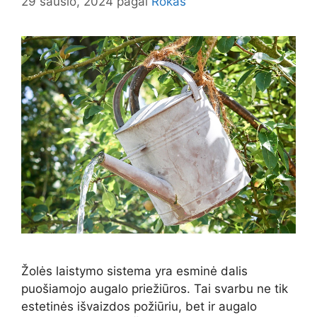
29 sausio, 2024
pagal
Rokas
Žolės laistymo sistema yra esminė dalis
puošiamojo augalo priežiūros. Tai svarbu ne tik
estetinės išvaizdos požiūriu, bet ir augalo