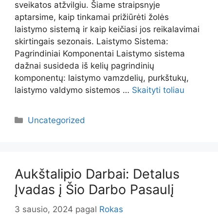
sveikatos atžvilgiu. Šiame straipsnyje
aptarsime, kaip tinkamai prižiūrėti žolės
laistymo sistemą ir kaip keičiasi jos reikalavimai
skirtingais sezonais. Laistymo Sistema:
Pagrindiniai Komponentai Laistymo sistema
dažnai susideda iš kelių pagrindinių
komponentų: laistymo vamzdelių, purkštukų,
laistymo valdymo sistemos …
Skaityti toliau
Kategorijos
Uncategorized
Aukštalipio Darbai: Detalus
Įvadas į Šio Darbo Pasaulį
3 sausio, 2024
pagal
Rokas