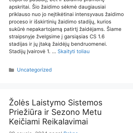
apskritai. Šio žaidimo sėkmė daugiausiai
priklauso nuo jo neįtikėtinai intensyvaus žaidimo
proceso ir išskirtinių žaidimo stadijų, kurios
sukūrė nepakartojamą patirtį žaidėjams. Šiame
straipsnyje žvelgsime į garsiąsias CS 1.6
stadijas ir jų įtaką žaidėjų bendruomenei.
Stadijų Įvairovė 1. …
Skaityti toliau
Kategorijos
Uncategorized
Žolės Laistymo Sistemos
Priežiūra ir Sezono Metu
Keičiami Reikalavimai