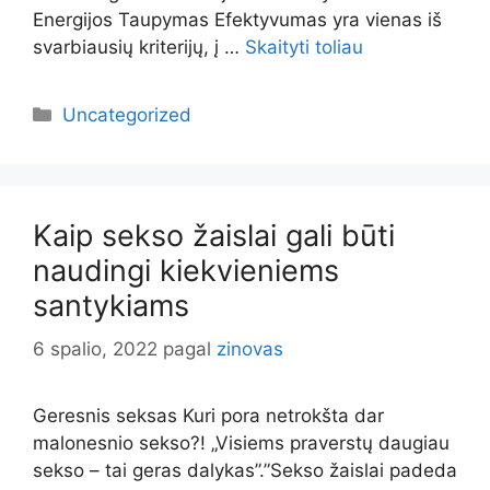
Energijos Taupymas Efektyvumas yra vienas iš
svarbiausių kriterijų, į …
Skaityti toliau
Kategorijos
Uncategorized
Kaip sekso žaislai gali būti
naudingi kiekvieniems
santykiams
6 spalio, 2022
pagal
zinovas
Geresnis seksas Kuri pora netrokšta dar
malonesnio sekso?! „Visiems praverstų daugiau
sekso – tai geras dalykas”.”Sekso žaislai padeda