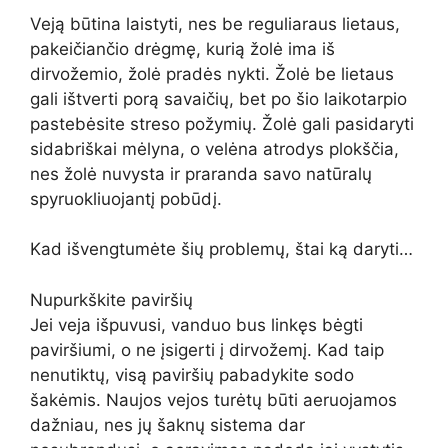
Veją būtina laistyti, nes be reguliaraus lietaus,
pakeičiančio drėgmę, kurią žolė ima iš
dirvožemio, žolė pradės nykti. Žolė be lietaus
gali ištverti porą savaičių, bet po šio laikotarpio
pastebėsite streso požymių. Žolė gali pasidaryti
sidabriškai mėlyna, o velėna atrodys plokščia,
nes žolė nuvysta ir praranda savo natūralų
spyruokliuojantį pobūdį.
Kad išvengtumėte šių problemų, štai ką daryti…
Nupurkškite paviršių
Jei veja išpuvusi, vanduo bus linkęs bėgti
paviršiumi, o ne įsigerti į dirvožemį. Kad taip
nenutiktų, visą paviršių pabadykite sodo
šakėmis. Naujos vejos turėtų būti aeruojamos
dažniau, nes jų šaknų sistema dar