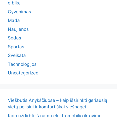
e bike
Gyvenimas
Mada
Naujienos
Sodas
Sportas
Sveikata
Technologijos
Uncategorized
Viešbutis Anykščiuose – kaip išsirinkti geriausią
vietą poilsiui ir komfortiškai viešnagei
Kaip uždirbti iš namų elektromobilio įkrovimo