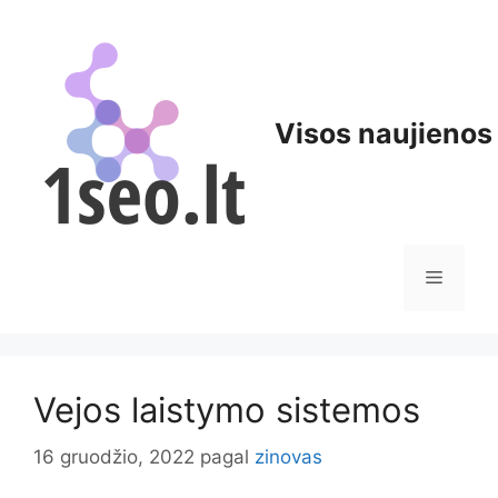
Pereiti
prie
turinio
Visos naujienos
Meniu
Vejos laistymo sistemos
16 gruodžio, 2022
pagal
zinovas