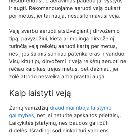
nesubrendusi, o aeravimas padeda jai vystytis
ir augti. Rekomenduojame aeruoti veją dukart
per metus, jei tai nauja, nesusiformavusi veja.
Veją svarbu aeruoti atsižvelgiant į dirvožemio
tipą, pavyzdžiui, kietą ar molingą dirvožemį
turinčią veją reikėtų aeruoti kartą per metus,
nes į jos šaknis sunkiau patenka oras ir vanduo.
Visų kitų tipų dirvožemį ir veją reikėtų aeruoti ne
rečiau kaip kas trejus metus, bet dažniau, jei
žolė atrodo nesveika arba prastai auga.
Kaip laistyti veją
Žarnų vamzdžių
draudimai riboja laistymo
galimybes,
net jei neturite apskaitos prietaisų.
Laikykitės įstatymų, nes baudos gali būti
didelės. Išradingi sodininkai turi vandens