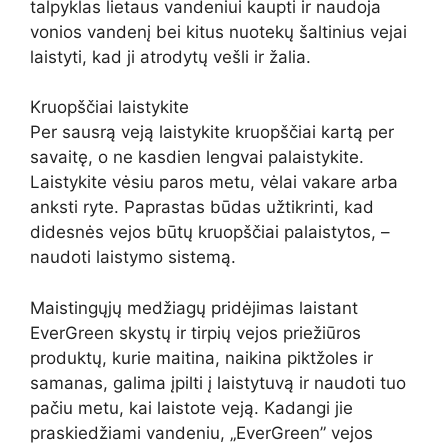
talpyklas lietaus vandeniui kaupti ir naudoja
vonios vandenį bei kitus nuotekų šaltinius vejai
laistyti, kad ji atrodytų vešli ir žalia.
Kruopščiai laistykite
Per sausrą veją laistykite kruopščiai kartą per
savaitę, o ne kasdien lengvai palaistykite.
Laistykite vėsiu paros metu, vėlai vakare arba
anksti ryte. Paprastas būdas užtikrinti, kad
didesnės vejos būtų kruopščiai palaistytos, –
naudoti laistymo sistemą.
Maistingųjų medžiagų pridėjimas laistant
EverGreen skystų ir tirpių vejos priežiūros
produktų, kurie maitina, naikina piktžoles ir
samanas, galima įpilti į laistytuvą ir naudoti tuo
pačiu metu, kai laistote veją. Kadangi jie
praskiedžiami vandeniu, „EverGreen” vejos