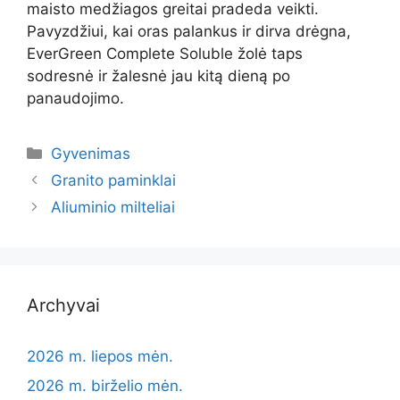
maisto medžiagos greitai pradeda veikti.
Pavyzdžiui, kai oras palankus ir dirva drėgna,
EverGreen Complete Soluble žolė taps
sodresnė ir žalesnė jau kitą dieną po
panaudojimo.
Kategorijos
Gyvenimas
Granito paminklai
Aliuminio milteliai
Archyvai
2026 m. liepos mėn.
2026 m. birželio mėn.