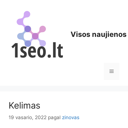
Pereiti
prie
turinio
Visos naujienos
Meniu
Kelimas
19 vasario, 2022
pagal
zinovas